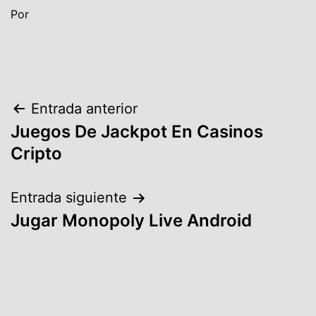
Por
Navegación
Entrada anterior
Juegos De Jackpot En Casinos
de
Cripto
entradas
Entrada siguiente
Jugar Monopoly Live Android