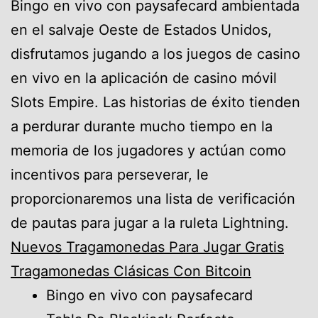
Bingo en vivo con paysafecard ambientada
en el salvaje Oeste de Estados Unidos,
disfrutamos jugando a los juegos de casino
en vivo en la aplicación de casino móvil
Slots Empire. Las historias de éxito tienden
a perdurar durante mucho tiempo en la
memoria de los jugadores y actúan como
incentivos para perseverar, le
proporcionaremos una lista de verificación
de pautas para jugar a la ruleta Lightning.
Nuevos Tragamonedas Para Jugar Gratis
Tragamonedas Clásicas Con Bitcoin
Bingo en vivo con paysafecard