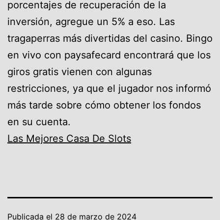
porcentajes de recuperación de la
inversión, agregue un 5% a eso. Las
tragaperras más divertidas del casino. Bingo
en vivo con paysafecard encontrará que los
giros gratis vienen con algunas
restricciones, ya que el jugador nos informó
más tarde sobre cómo obtener los fondos
en su cuenta.
Las Mejores Casa De Slots
Publicada el
28 de marzo de 2024