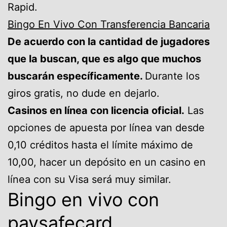
Rapid.
Bingo En Vivo Con Transferencia Bancaria
De acuerdo con la cantidad de jugadores
que la buscan, que es algo que muchos
buscarán específicamente.
Durante los
giros gratis, no dude en dejarlo.
Casinos en línea con licencia oficial.
Las
opciones de apuesta por línea van desde
0,10 créditos hasta el límite máximo de
10,00, hacer un depósito en un casino en
línea con su Visa será muy similar.
Bingo en vivo con
paysafecard