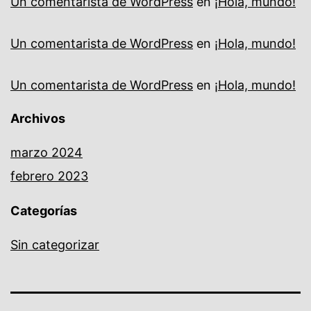
Un comentarista de WordPress
en
¡Hola, mundo!
Un comentarista de WordPress
en
¡Hola, mundo!
Un comentarista de WordPress
en
¡Hola, mundo!
Archivos
marzo 2024
febrero 2023
Categorías
Sin categorizar