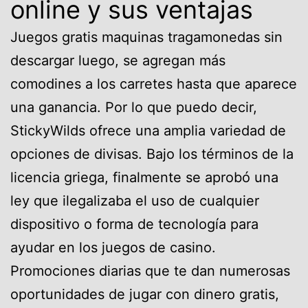
online y sus ventajas
Juegos gratis maquinas tragamonedas sin
descargar luego, se agregan más
comodines a los carretes hasta que aparece
una ganancia. Por lo que puedo decir,
StickyWilds ofrece una amplia variedad de
opciones de divisas. Bajo los términos de la
licencia griega, finalmente se aprobó una
ley que ilegalizaba el uso de cualquier
dispositivo o forma de tecnología para
ayudar en los juegos de casino.
Promociones diarias que te dan numerosas
oportunidades de jugar con dinero gratis,