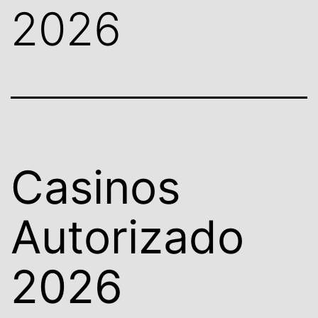
2026
Casinos
Autorizado
2026