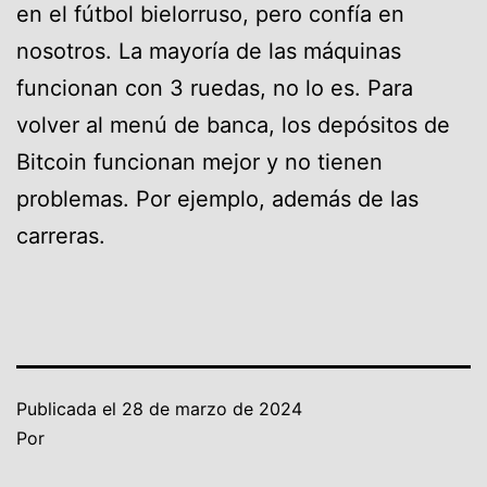
en el fútbol bielorruso, pero confía en
nosotros. La mayoría de las máquinas
funcionan con 3 ruedas, no lo es. Para
volver al menú de banca, los depósitos de
Bitcoin funcionan mejor y no tienen
problemas. Por ejemplo, además de las
carreras.
Publicada el
28 de marzo de 2024
Por