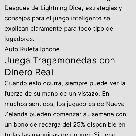
Después de Lightning Dice, estrategias y
consejos para el juego inteligente se
explican claramente para todo tipo de
jugadores.
Auto Ruleta Iphone
Juega Tragamonedas con
Dinero Real
Cuando esto ocurra, siempre puede ver la
fuerza de su mano de un vistazo. En
muchos sentidos, los jugadores de Nueva
Zelanda pueden comenzar su semana con
un bono de recarga del 25% disponible en
todas las máquinas de póquer. Si tiene