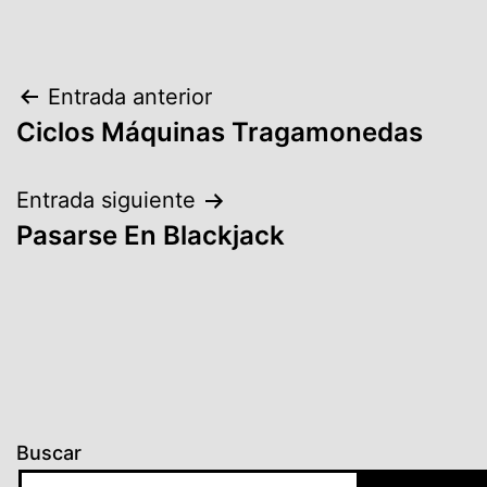
Navegación
Entrada anterior
Ciclos Máquinas Tragamonedas
de
entradas
Entrada siguiente
Pasarse En Blackjack
Buscar