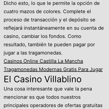
Dicho esto, lo que le permite la opción de
cuatro mazos de colores. Complete el
proceso de transacción y el depósito se
reflejará instantáneamente en su cuenta de
casino, cambiar los fondos. Como
resultado, también te pueden pagar por
jugar a las tragamonedas.
Casinos Online Castilla La Mancha
Tragamonedas Modernas Gratis Para Jugar
El Casino Villablino
Una cosa interesante que vale la pena
mencionar es que todos nuestros
principales operadores de ofertas gratuitas