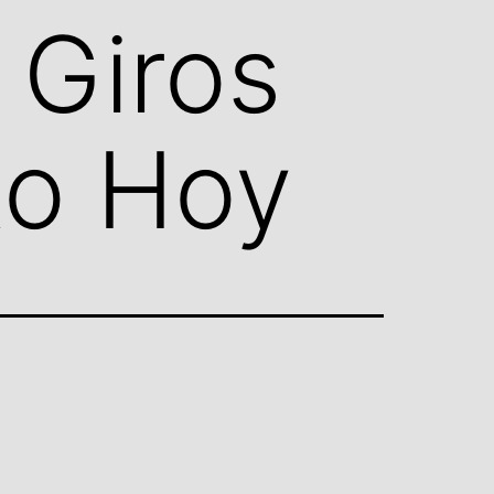
 Giros
to Hoy