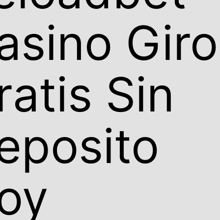
asino Giro
ratis Sin
eposito
oy