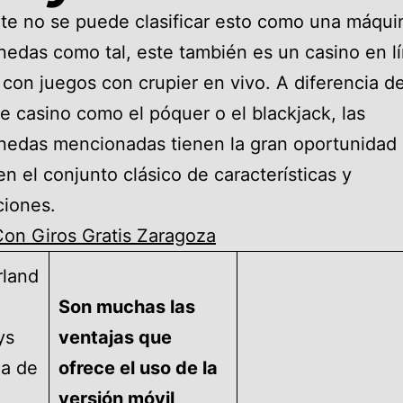
e no se puede clasificar esto como una máqui
edas como tal, este también es un casino en l
con juegos con crupier en vivo. A diferencia de
e casino como el póquer o el blackjack, las
nedas mencionadas tienen la gran oportunidad
en el conjunto clásico de características y
ciones.
on Giros Gratis Zaragoza
land
Son muchas las
ys
ventajas que
na de
ofrece el uso de la
versión móvil,