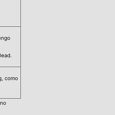
tengo
Dead.
g, como
ino