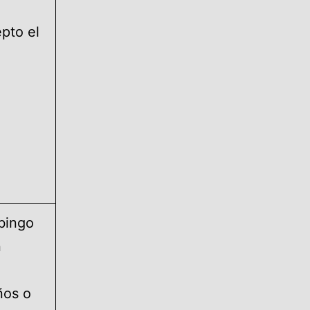
pto el
 bingo
n
ños o