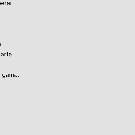
erar
a
 arte
a gama.