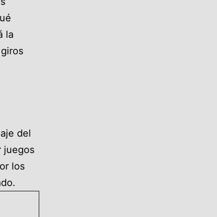
os
qué
á la
 giros
aje del
r juegos
or los
ado.