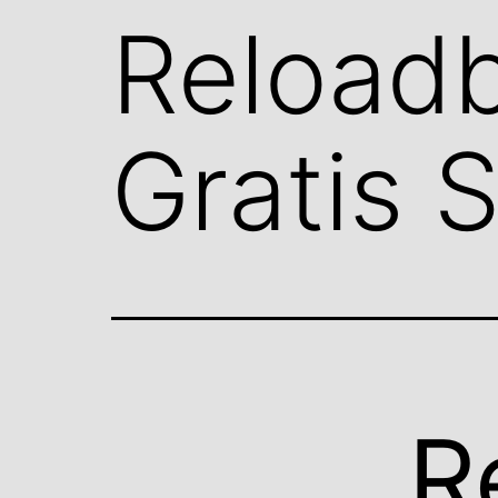
Reloadb
Gratis 
R