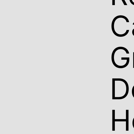
C
G
D
H