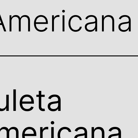
Americana
uleta
mericana