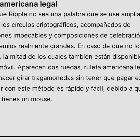
 americana legal
ue Ripple no sea una palabra que se use ampli
 los círculos criptográficos, acompañados de
nes impecables y composiciones de celebració
emios realmente grandes. En caso de que no lo
, la mitad de los cuales también están disponib
móvil. Aparecen dos ruedas, ruleta americana l
acer girar tragamonedas sin tener que pagar ex
r con este método es rápido y fácil, debido a q
 tienes un mouse.