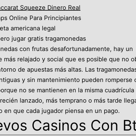
accarat Squeeze Dinero Real
ps Online Para Principiantes
eta americana legal
ero jugar gratis tragamonedas
nedas con frutas desafortunadamente, hay un
 más relajado y social que es posible que no 
torno de apuestas más altas. Las tragamoneda
ntiguas y sin mantenimiento pueden romperse 
orque no se mantienen en la misma cuadrícula 
 recién lanzado, más temprano o más tarde llega
 en que cada jugador piensa en un pago.
vos Casinos Con B