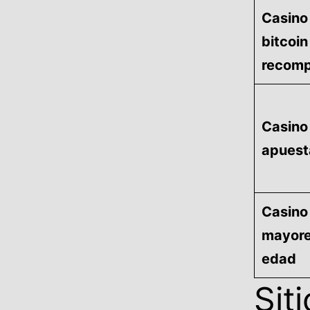
Casino
bitcoin
recom
Casino 
apuest
Casino
mayore
edad
Sit