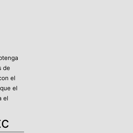
obtenga
s de
con el
que el
 el
tc