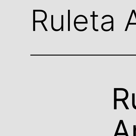
Ruleta 
R
A