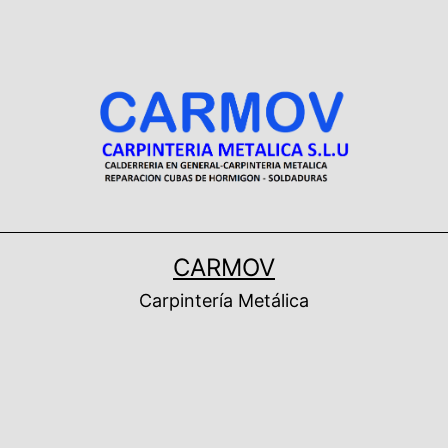
CARMOV
Carpintería Metálica