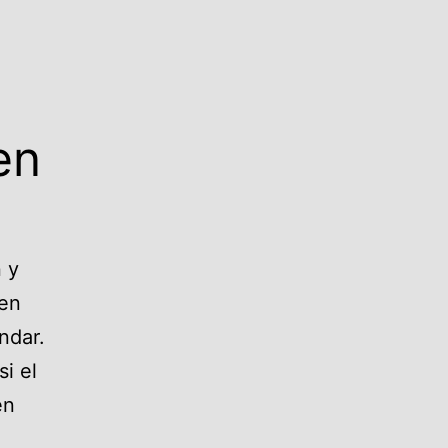
en
 y
 en
ndar.
i el
en