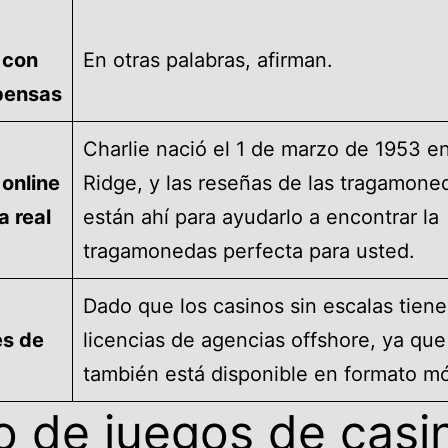
 con
En otras palabras, afirman.
pensas
Charlie nació el 1 de marzo de 1953 e
online
Ridge, y las reseñas de las tragamone
a real
están ahí para ayudarlo a encontrar la
tragamonedas perfecta para usted.
Dado que los casinos sin escalas tien
s de
licencias de agencias offshore, ya que
también está disponible en formato mó
io de juegos de casi