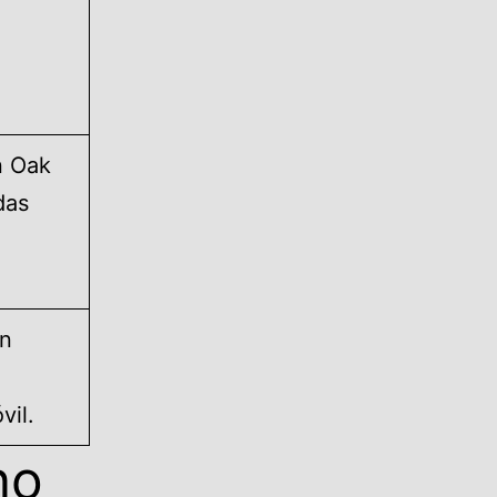
n Oak
das
en
vil.
no