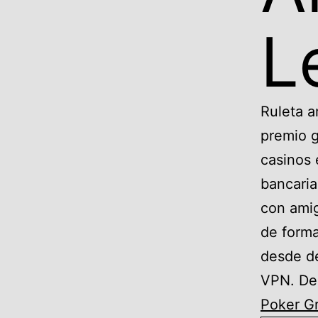
L
Ruleta a
premio 
casinos 
bancaria
con amig
de forma
desde de
VPN. Des
Poker Gr