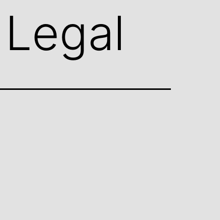
 Legal