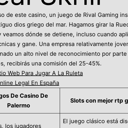
so de este casino, un juego de Rival Gaming in
tiguo dios griego del mar. Hagamos girar la Rue
y veamos dónde se detiene, incluso cuando apl
cnicas y gane. Una empresa relativamente jove
nado un alto nivel de reconocimiento por parte
s, recibirás una comisión del 25-45%.
tio Web Para Jugar A La Ruleta
nline Legal En España
gos De Casino De
Slots con mejor rtp g
Palermo
El juego clásico está di
, los jugadores