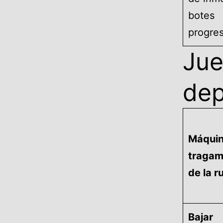
botes
progres
Jue
dep
Máqui
traga
de la r
Bajar