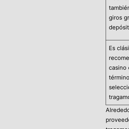
tambié
giros g
depósit
Es clás
recome
casino 
términ
selecci
tragam
Alrededo
proveed