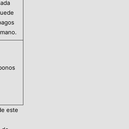
cada
puede
pagos
 mano.
 bonos
de este