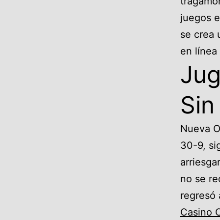
tragamo
juegos e
se crea 
en línea 
Jug
Sin
Nueva Or
30-9, si
arriesga
no se r
regresó 
Casino 