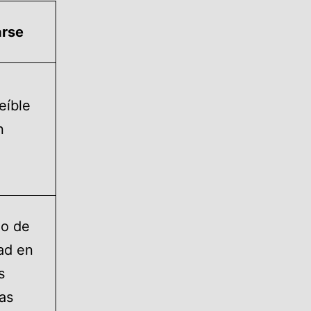
arse
eíble
n
go de
ad en
s
as