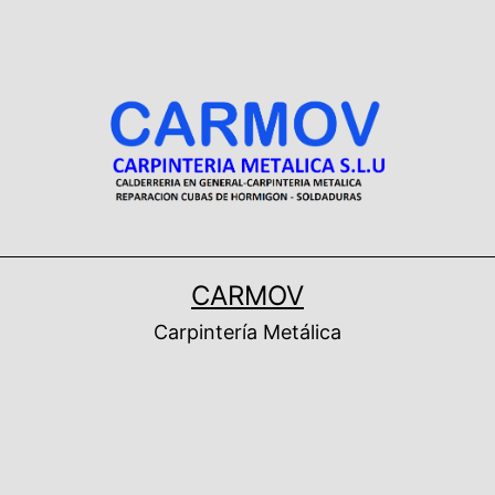
CARMOV
Carpintería Metálica