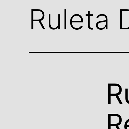
Ruleta D
R
Re