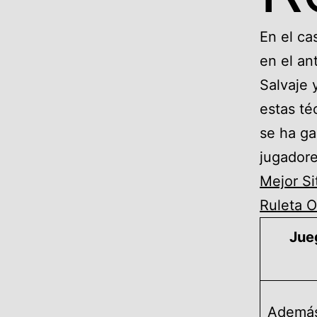
En el ca
en el an
Salvaje 
estas té
se ha ga
jugadore
Mejor Si
Ruleta O
Jue
Además