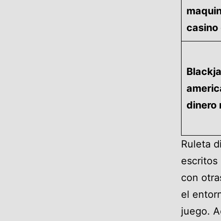
maquin
casino 
Blackj
americ
dinero 
Ruleta d
escritos
con otra
el entor
juego. 