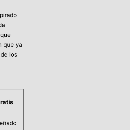
spirado
da
ique
n que ya
 de los
ratis
señado